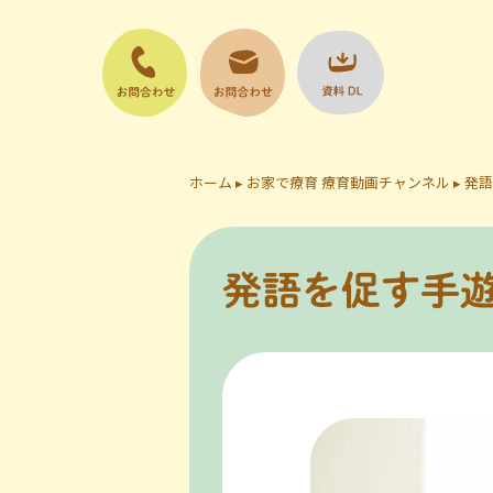
お問い合
お問い合
資料DL
わせ電話
わせ
ホーム
▸
お家で療育 療育動画チャンネル
▸
発語
発語を促す手